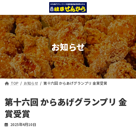
コ
ナ
ン
ビ
テ
ゲ
ン
ー
ツ
シ
へ
ョ
ス
ン
お知らせ
キ
に
ッ
移
プ
動
TOP
お知らせ
第十六回 からあげグランプリ 金賞受賞
第十六回 からあげグランプリ 金
賞受賞
2025年4月10日