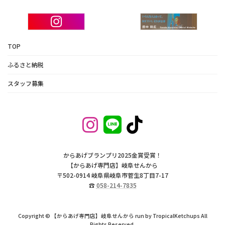
TOP
ふるさと納税
スタッフ募集
ア
ア
ア
イ
イ
イ
コ
コ
コ
ン
ン
ン
リ
リ
リ
ン
ン
ン
ク
ク
ク
からあげブランプリ2025金賞受賞！
【からあげ専門店】岐阜せんから
〒502-0914 岐阜県岐阜市菅生8丁目7-17
☎
058-214-7835
Copyright © 【からあげ専門店】岐阜せんから run by TropicalKetchups All
Rights Reserved.